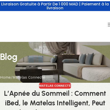
Livraison Gratuite à Partir De 1 000 MAD | Paiement à la
livraison
Blog
Home
Matelas Connecté
MATELAS CONNECTÉ
L’Apnée du Sommeil : Comment
iBed, le Matelas Intelligent, Peut