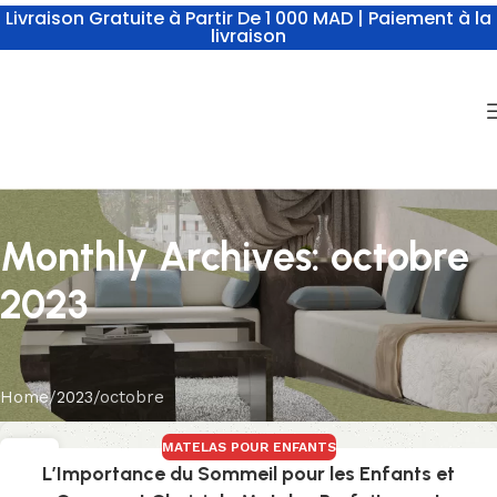
Livraison Gratuite à Partir De 1 000 MAD | Paiement à la
livraison
Monthly Archives: octobre
2023
Home
2023
octobre
MATELAS POUR ENFANTS
27
L’Importance du Sommeil pour les Enfants et
OCT