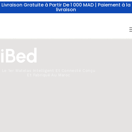
Livraison Gratuite à Partir De 1 000 MAD | Paiement à la
livraison
iBed
Le 1er Matelas Intelligent Et Connecté Conçu
Et Fabriqué Au Maroc