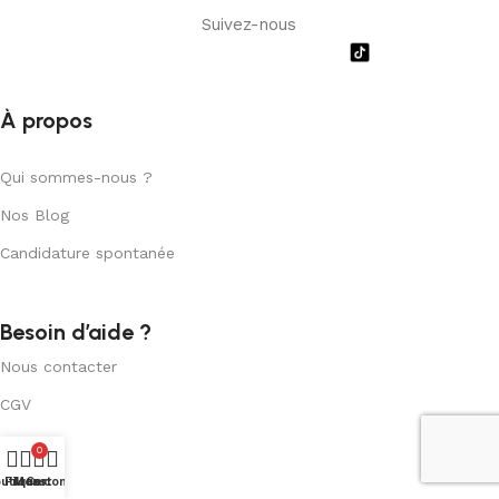
Suivez-nous
À propos
Qui sommes-nous ?
Nos Blog
Candidature spontanée
Besoin d’aide ?
Nous contacter
CGV
FAQs
0
utique
Filters
Mon compte
Cart