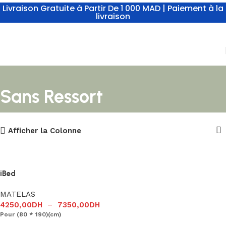
Livraison Gratuite à Partir De 1 000 MAD | Paiement à la
livraison
Sans Ressort
Afficher la Colonne
iBed
MATELAS
4250,00
DH
–
7350,00
DH
Pour (80 * 190)(cm)