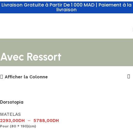
Livraison Gratuite à Partir De 1 000 MAD | Paiement à la
livraison
Avec Ressort
Afficher la Colonne
Dorsotopia
MATELAS
2293,00
DH
–
5788,00
DH
Pour (80 * 190)(cm)