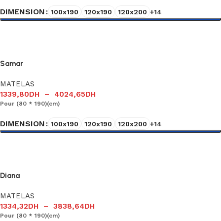
DIMENSION
100x190
120x190
120x200
+14
Choix des options
Samar
MATELAS
1339,80
DH
–
4024,65
DH
Pour (80 * 190)(cm)
DIMENSION
100x190
120x190
120x200
+14
Choix des options
Diana
MATELAS
1334,32
DH
–
3838,64
DH
Pour (80 * 190)(cm)