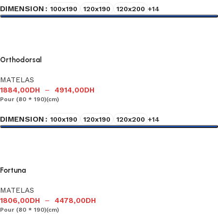
DIMENSION
100x190
120x190
120x200
+14
Choix des options
Orthodorsal
MATELAS
1884,00
DH
–
4914,00
DH
Pour (80 * 190)(cm)
DIMENSION
100x190
120x190
120x200
+14
Choix des options
Fortuna
MATELAS
1806,00
DH
–
4478,00
DH
Pour (80 * 190)(cm)