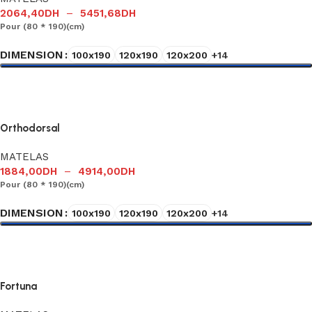
2064,40
DH
–
5451,68
DH
Pour (80 * 190)(cm)
DIMENSION
100x190
120x190
120x200
+14
Choix des options
Orthodorsal
MATELAS
1884,00
DH
–
4914,00
DH
Pour (80 * 190)(cm)
DIMENSION
100x190
120x190
120x200
+14
Choix des options
Fortuna