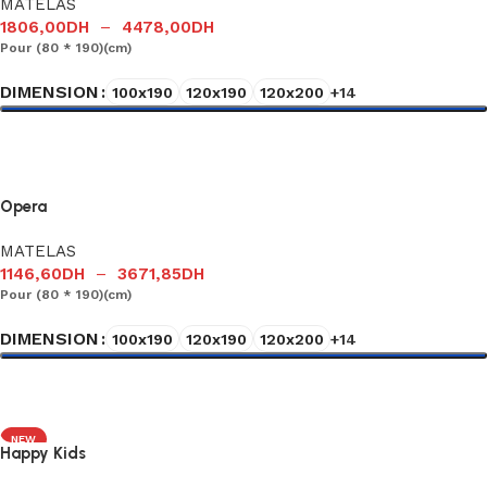
MATELAS
1806,00
DH
–
4478,00
DH
Pour (80 * 190)(cm)
DIMENSION
100x190
120x190
120x200
+14
Choix des options
Opera
MATELAS
1146,60
DH
–
3671,85
DH
Pour (80 * 190)(cm)
DIMENSION
100x190
120x190
120x200
+14
Choix des options
NEW
Happy Kids