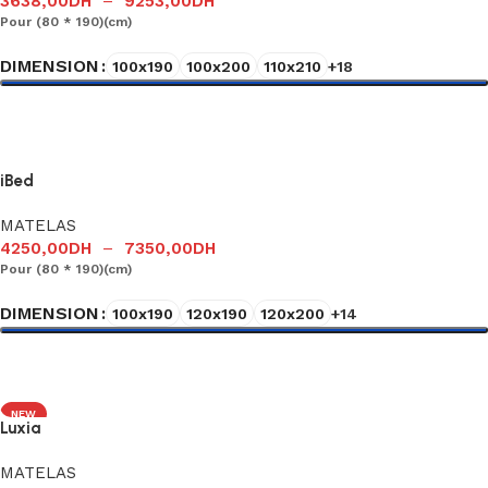
3638,00
DH
–
9253,00
DH
Pour (80 * 190)(cm)
DIMENSION
100x190
100x200
110x210
+18
Choix des options
iBed
MATELAS
4250,00
DH
–
7350,00
DH
Pour (80 * 190)(cm)
DIMENSION
100x190
120x190
120x200
+14
Choix des options
NEW
Luxia
MATELAS