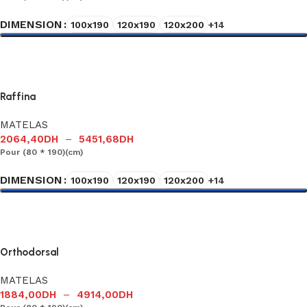
DIMENSION
100x190
120x190
120x200
+14
Choix des options
Raffina
MATELAS
2064,40
DH
–
5451,68
DH
Pour (80 * 190)(cm)
DIMENSION
100x190
120x190
120x200
+14
Choix des options
Orthodorsal
MATELAS
1884,00
DH
–
4914,00
DH