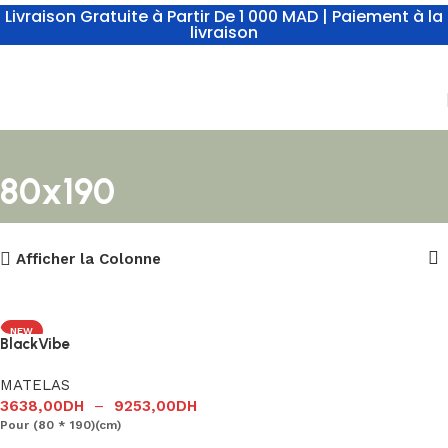
Livraison Gratuite à Partir De 1 000 MAD | Paiement à la
livraison
80x190
Afficher la Colonne
NEW
BlackVibe
MATELAS
3638,00
DH
–
9253,00
DH
Pour (80 * 190)(cm)