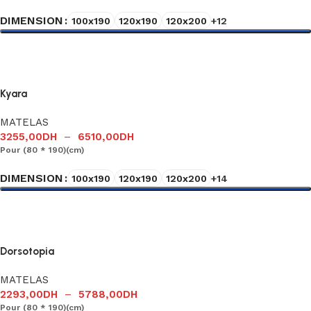
DIMENSION
100x190
120x190
120x200
+12
Choix des options
Kyara
MATELAS
3255,00
DH
–
6510,00
DH
Pour (80 * 190)(cm)
DIMENSION
100x190
120x190
120x200
+14
Choix des options
Dorsotopia
MATELAS
2293,00
DH
–
5788,00
DH
Pour (80 * 190)(cm)