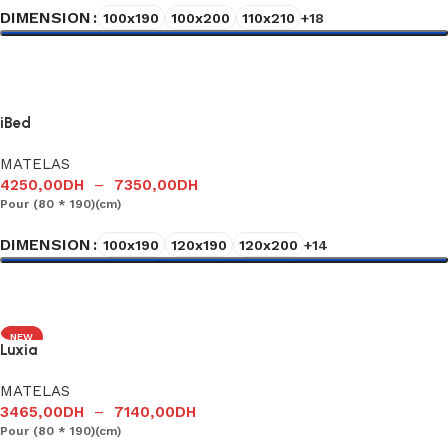
DIMENSION
100x190
100x200
110x210
+18
Choix des options
iBed
MATELAS
4250,00
DH
–
7350,00
DH
Pour (80 * 190)(cm)
DIMENSION
100x190
120x190
120x200
+14
Choix des options
NEW
Luxia
MATELAS
3465,00
DH
–
7140,00
DH
Pour (80 * 190)(cm)