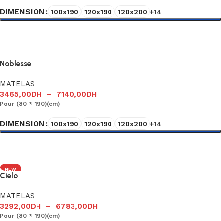
DIMENSION
100x190
120x190
120x200
+14
Choix des options
Noblesse
MATELAS
3465,00
DH
–
7140,00
DH
Pour (80 * 190)(cm)
DIMENSION
100x190
120x190
120x200
+14
Choix des options
NEW
Cielo
MATELAS
3292,00
DH
–
6783,00
DH
Pour (80 * 190)(cm)