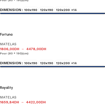
Pour (80 * 190)(cm)
DIMENSION
100x190
120x190
120x200
+14
Choix des options
Fortuna
MATELAS
1806,00
DH
–
4478,00
DH
Pour (80 * 190)(cm)
DIMENSION
100x190
120x190
120x200
+14
Choix des options
Royality
MATELAS
1659,84
DH
–
4422,00
DH