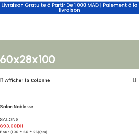
Livraison Gratuite à Partir De 1 000 MAD | Paiement à la
livraison
60x28x100
Afficher la Colonne
Salon Noblesse
SALONS
893,00
DH
Pour (100 * 60 * 26)(cm)